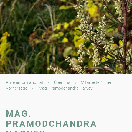
Polleninformation.at
\
Über uns
\
Mitarbeiter*innen
Vorhersage
\
Mag. Pramodchandra Harvey
MAG.
PRAMODCHANDRA