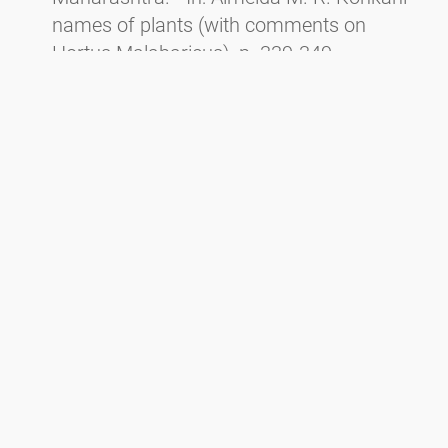
names of plants (with comments on
Hortus Malabaricus), p. 339-349. -
Mumbai.
Dutta S. R., Harvey P. & DAS A. P. 2007. Carl
von Linnè - The Father of Taxonomy.
Pleione 1: 1-4.
Prenner G., Deutsch G. & Harvey P. 2002.
Floral development and morphology in
Cuscuta reflexa Roxb. (Convolvulaceae).
Stapfia 80: 311-322.
Newsletter