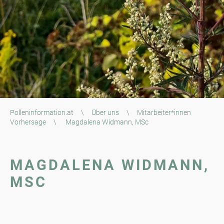
Polleninformation.at
\
Über uns
\
Mitarbeiter*innen
Vorhersage
\
Magdalena Widmann, MSc
MAGDALENA WIDMANN,
MSC