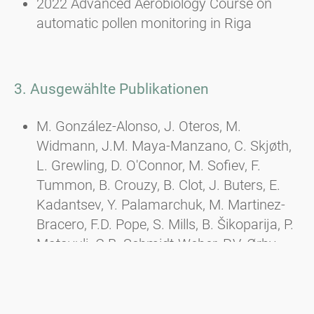
2022 Advanced Aerobiology Course on
automatic pollen monitoring in Riga
3. Ausgewählte Publikationen
M. González-Alonso, J. Oteros, M.
Widmann, J.M. Maya-Manzano, C. Skjøth,
L. Grewling, D. O'Connor, M. Sofiev, F.
Tummon, B. Crouzy, B. Clot, J. Buters, E.
Kadantsev, Y. Palamarchuk, M. Martinez-
Bracero, F.D. Pope, S. Mills, B. Šikoparija, P.
Matavulj, C.B. Schmidt-Weber, P.V. Ørby,
Influence of meteorological variables and
air pollutants on measurements from
automatic pollen sampling devices, Science