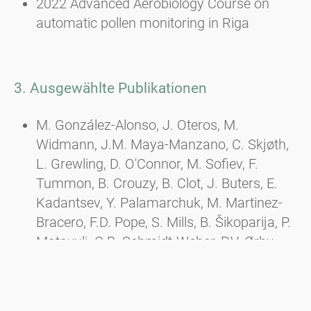
2022 Advanced Aerobiology Course on
automatic pollen monitoring in Riga
3. Ausgewählte Publikationen
M. González-Alonso, J. Oteros, M.
Widmann, J.M. Maya-Manzano, C. Skjøth,
L. Grewling, D. O'Connor, M. Sofiev, F.
Tummon, B. Crouzy, B. Clot, J. Buters, E.
Kadantsev, Y. Palamarchuk, M. Martinez-
Bracero, F.D. Pope, S. Mills, B. Šikoparija, P.
Matavulj, C.B. Schmidt-Weber, P.V. Ørby,
Influence of meteorological variables and
air pollutants on measurements from
automatic pollen sampling devices, Science