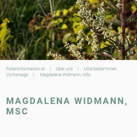
Polleninformation.at
\
Über uns
\
Mitarbeiter*innen
Vorhersage
\
Magdalena Widmann, MSc
MAGDALENA WIDMANN,
MSC