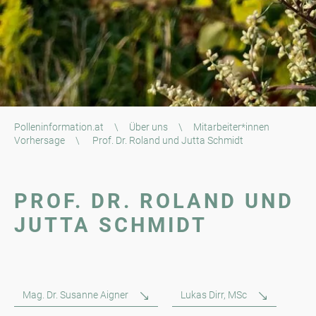
Polleninformation.at
\
Über uns
\
Mitarbeiter*innen
Vorhersage
\
Prof. Dr. Roland und Jutta Schmidt
PROF. DR. ROLAND UND
JUTTA SCHMIDT
Mag. Dr. Susanne Aigner
Lukas Dirr, MSc