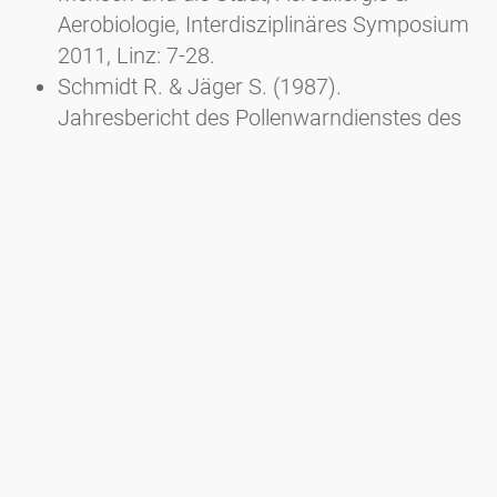
Aerobiologie, Interdisziplinäres Symposium
2011, Linz: 7-28.
Schmidt R. & Jäger S. (1987).
Jahresbericht des Pollenwarndienstes des
Landes Oberösterreich (LKH
Gmundnerberg) und der Stadt Linz (AKH
Linz). Mitt. der Ärztekammer für
Oberösterreich 83 (3/4): 120-121.
Schinko H. & Schmidt R. (1994).
Assoziation von Pollen und partikulären
Aerosolen in Linz 1991. II. Teil. Abteilung für
Atem- und Lungenkrankheiten Allgemeines
öffentliches Krankenhaus Linz,
Pollenwarndienst am AKH Linz, Mondsee.
Im Auftrag des Amtes für Umweltschutz
des Magistrates der Landeshauptstadt