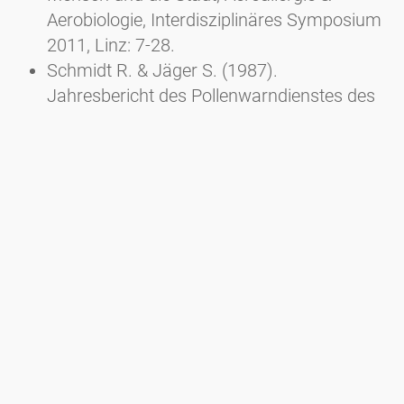
Aerobiologie, Interdisziplinäres Symposium
2011, Linz: 7-28.
Schmidt R. & Jäger S. (1987).
Jahresbericht des Pollenwarndienstes des
Landes Oberösterreich (LKH
Gmundnerberg) und der Stadt Linz (AKH
Linz). Mitt. der Ärztekammer für
Oberösterreich 83 (3/4): 120-121.
Schinko H. & Schmidt R. (1994).
Assoziation von Pollen und partikulären
Aerosolen in Linz 1991. II. Teil. Abteilung für
Atem- und Lungenkrankheiten Allgemeines
öffentliches Krankenhaus Linz,
Pollenwarndienst am AKH Linz, Mondsee.
Im Auftrag des Amtes für Umweltschutz
des Magistrates der Landeshauptstadt