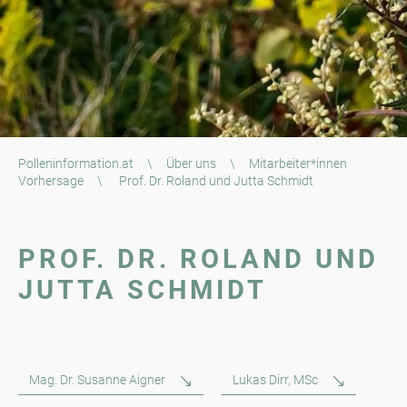
Polleninformation.at
\
Über uns
\
Mitarbeiter*innen
Vorhersage
\
Prof. Dr. Roland und Jutta Schmidt
PROF. DR. ROLAND UND
JUTTA SCHMIDT
Mag. Dr. Susanne Aigner
Lukas Dirr, MSc