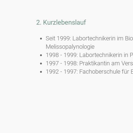
2. Kurzlebenslauf
Seit 1999: Labortechnikerin im B
Melissopalynologie
1998 - 1999: Labortechnikerin in P
1997 - 1998: Praktikantin am Ve
1992 - 1997: Fachoberschule für 
3. Ausgewählte Publikationen
Bucher E., Kofler V., Vorwohl G., 
Landesagentur für Umwelt- und A