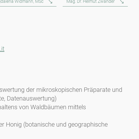
dalena Widmann, MSc
Mag. Dr. Helmut Zwander
it
Auswertung der mikroskopischen Präparate und
hte, Datenauswertung)
haltens von Waldbäumen mittels
er Honig (botanische und geographische