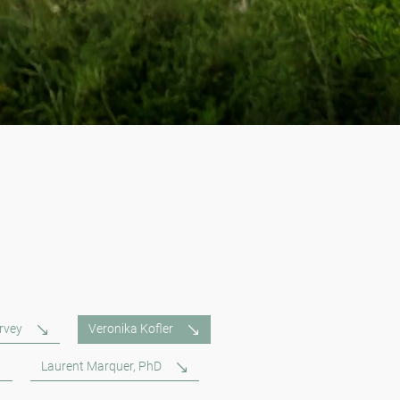
rvey
Veronika Kofler
Laurent Marquer, PhD