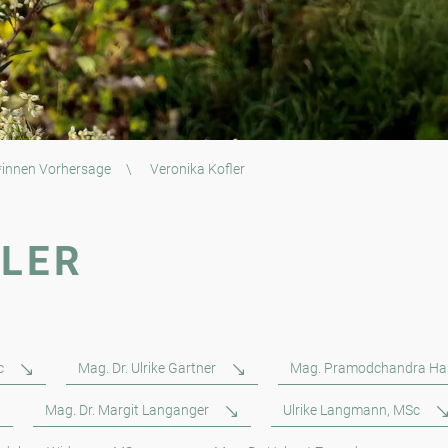
*innen Vorhersage
\
Veronika Kofler
FLER
c
Mag. Dr. Ulrike Gartner
Mag. Pramodchandra Ha
Mag. Dr. Margit Langanger
Ulrike Langmann, MSc