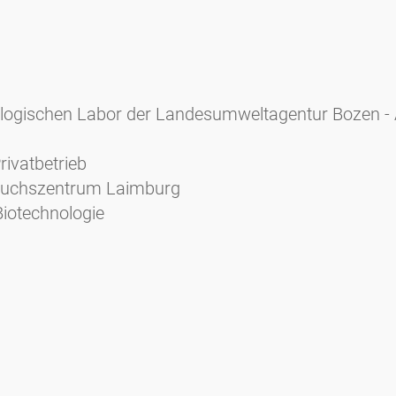
iologischen Labor der Landesumweltagentur Bozen - 
rivatbetrieb
rsuchszentrum Laimburg
Biotechnologie
Zieger E. (2004): Das Pollenbild der Südtiroler Honig
rbeitsschutz Bozen