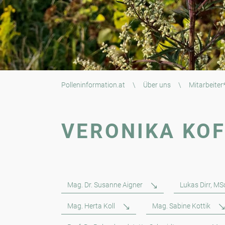
Polleninformation.at
\
Über uns
\
Mitarbeiter
VERONIKA KO
Mag. Dr. Susanne Aigner
Lukas Dirr, MS
Mag. Herta Koll
Mag. Sabine Kottik