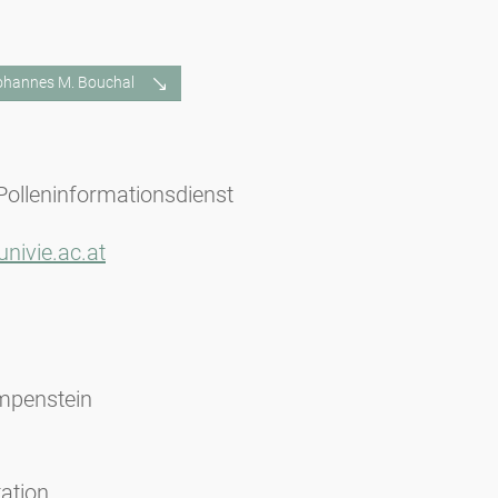
Johannes M. Bouchal
Polleninformationsdienst
nivie.ac.at
mpenstein
ation