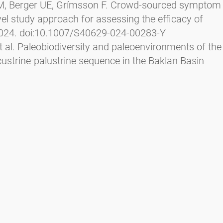
l JM, Berger UE, Grímsson F. Crowd-sourced symptom
ovel study approach for assessing the efficacy of
2024. doi:10.1007/S40629-024-00283-Y
t al. Paleobiodiversity and paleoenvironments of the
custrine-palustrine sequence in the Baklan Basin
r Palaeoclimatol Palaeoecol
. 2023;626.
9
ch S, Zetter R, Grímsson F. Earliest fossil pollen
osperma palms and the palaeoecological aspects of
. 2023;317. doi:10.1016/j.revpalbo.2023.104954
l. Cenozoic migration of a desert plant lineage
tol
. 2023;238(6):2668-2684.
l. Potential pollinators and paleoecological aspects
 from Eckfeld, Germany.
Palaeoworld
. 2023.