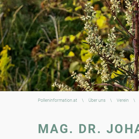
Polleninformation.at
\
Über uns
\
Verein
\
MAG. DR. JOH