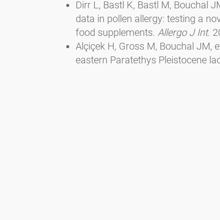
Dirr L, Bastl K, Bastl M, Boucha
data in pollen allergy: testing a n
food supplements.
Allergo J Int
. 
Alçiçek H, Gross M, Bouchal JM, e
eastern Paratethys Pleistocene la
(SW Anatolia, Turkey).
Palaeogeog
doi:10.1016/j.palaeo.2023.11164
Vieira M, Bouchal JM, Geier C, Ulri
records of endemic African Scler
the genus.
Rev Palaeobot Palynol
Denk T, Bouchal JM, Güner HT, et a
across the North Atlantic.
New Phy
doi:10.1111/NPH.18743
Geier C, Bouchal JM, Ulrich S, et a
of Eocene Ludwigia (Onagraceae)
doi:10.1016/j.palwor.2023.07.003