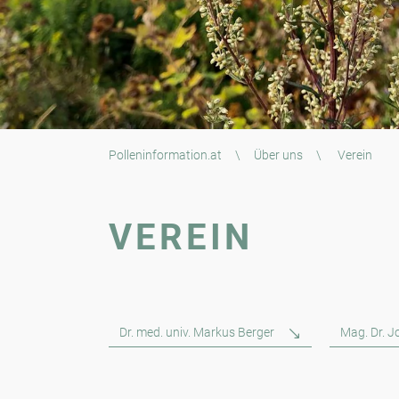
Polleninformation.at
\
Über uns
\
Verein
VEREIN
Dr. med. univ. Markus Berger
Mag. Dr. 