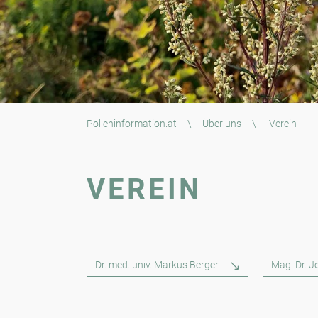
Polleninformation.at
\
Über uns
\
Verein
VEREIN
Dr. med. univ. Markus Berger
Mag. Dr. 