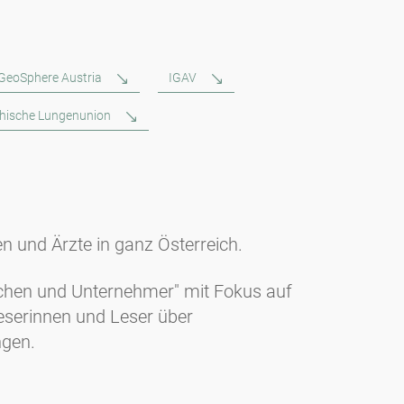
GeoSphere Austria
IGAV
chische Lungenunion
en und Ärzte in ganz Österreich.
nschen und Unternehmer" mit Fokus auf
Leserinnen und Leser über
ngen.