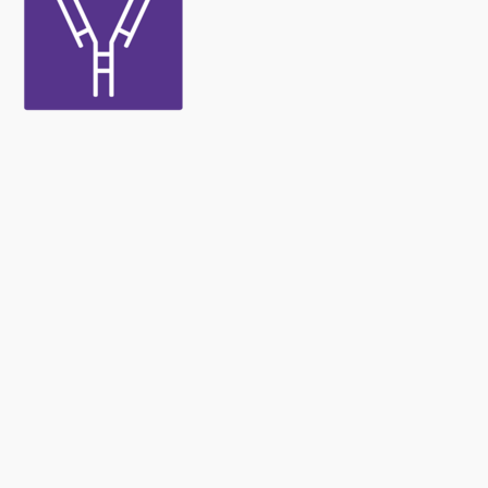
Newsletter
Bleiben Sie immer top informiert mit unserem Newsletter. Wir
berichten per Mail regelmäßig über die aktuellen
Pollenbelastungen und Neuigkeiten auf dem Sektor "Allergie"!
Zum Newsletter