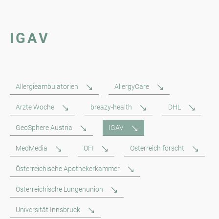
IGAV
Allergieambulatorien
AllergyCare
Ärzte Woche
breazy-health
DHL
GeoSphere Austria
IGAV
MedMedia
OFI
Österreich forscht
Österreichische Apothekerkammer
Österreichische Lungenunion
Universität Innsbruck