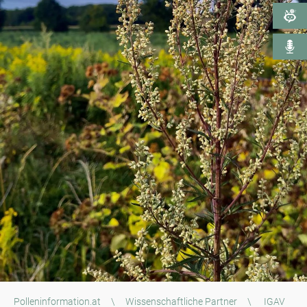
Polleninformation.at
\
Wissenschaftliche Partner
\
IGAV