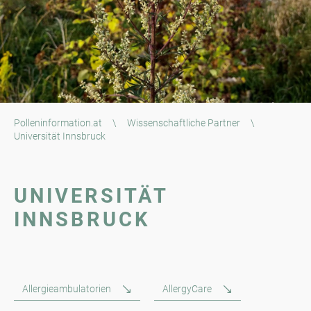
Polleninformation.at
\
Wissenschaftliche Partner
\
Universität Innsbruck
UNIVERSITÄT
INNSBRUCK
Allergieambulatorien
AllergyCare