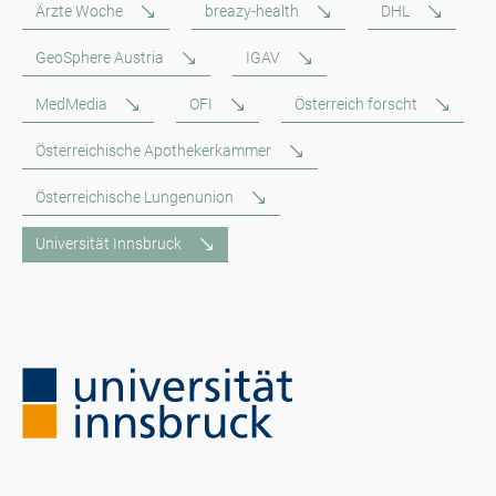
Ärzte Woche
breazy-health
DHL
GeoSphere Austria
IGAV
MedMedia
OFI
Österreich forscht
Österreichische Apothekerkammer
Österreichische Lungenunion
Universität Innsbruck