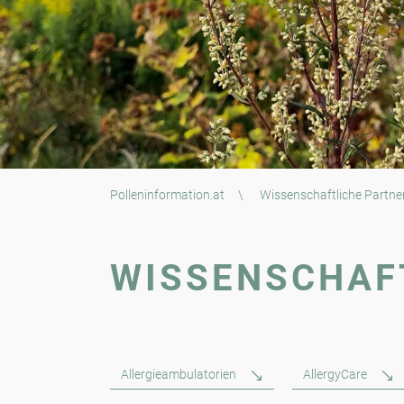
Polleninformation.at
\
Wissenschaftliche Partne
WISSENSCHAF
Allergieambulatorien
AllergyCare