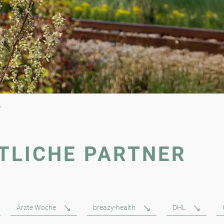
r
TLICHE PARTNER
Ärzte Woche
breazy-health
DHL