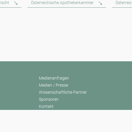
orscht
Österreichische Apothekerkammer
Österrei
Medienanfragen
Medien / Presse
Wissenschaftliche Partner
Sponsoren
Kontakt
Impressum
Nutzungsbedingungen / Datenschutz
Haftungsausschluss