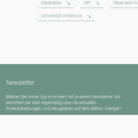
MedMedia
OFI
Österreich f
Universität Innsbruck
Newsletter
Bleiben Sie immer top informiert mit unserem Newsletter. Wir
berichten per Mail regelmäßig über die aktuellen
Pollenbelastungen und Neuigkeiten auf dem Sektor "Allergie"!
Zum Newsletter