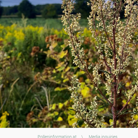
Polleninformation.at
\
Media inquiries