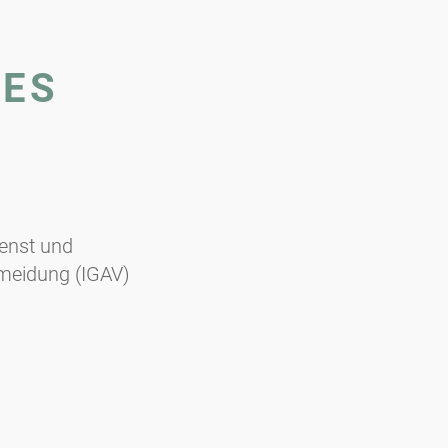
IES
ienst und
meidung (IGAV)