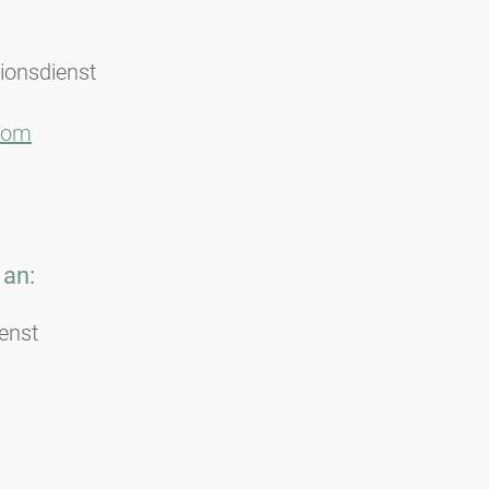
tionsdienst
.com
 an:
enst