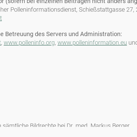
tor (sofern bei einzelnen Beiträgen nicht anders an
cher Polleninformationsdienst, Schießstattgasse 27,
t
die Betreuung des Servers und Administration:
t
,
www.polleninfo.org
,
www.polleninformation.eu
un
n sämtliche Bildrechte bei Dr. med. Markus Berger