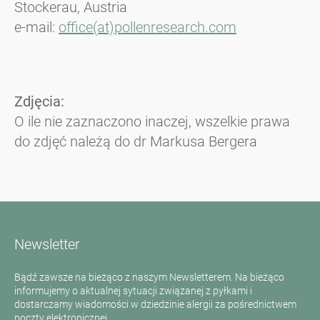
Stockerau, Austria
e-mail:
office(at)pollenresearch.com
Zdjęcia:
O ile nie zaznaczono inaczej, wszelkie prawa
do zdjęć należą do dr Markusa Bergera
Newsletter
Bądź zawsze na bieżąco z naszym Newsletterem. Na bieżąco
informujemy o aktualnej sytuacji związanej z pyłkami i
dostarczamy wiadomości w dziedzinie alergii za pośrednictwem
poczty elektronicznej