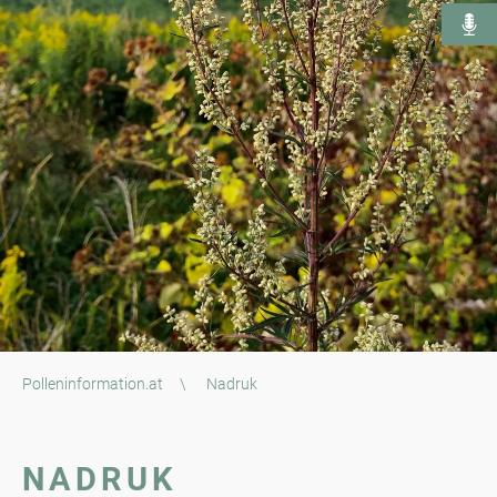
Polleninformation.at
\
Nadruk
NADRUK