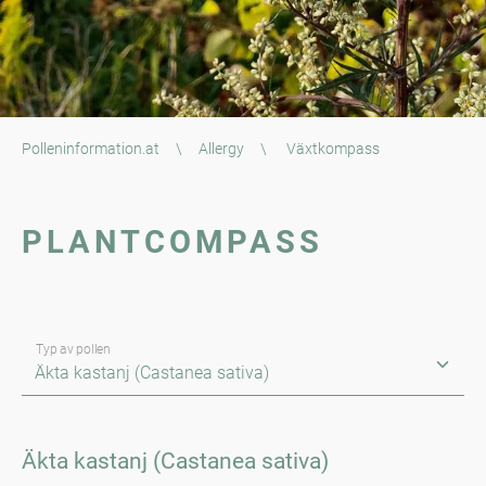
Polleninformation.at
\
Allergy
\
Växtkompass
PLANTCOMPASS
Typ av pollen
Äkta kastanj (Castanea sativa)