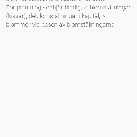
Fortplantning - enhjärtbladig,
♂
blomställningar
(kissar), delblomställningar i kapitäl, ♀
blommor vid basen av blomställningarna
(hermafroditblomställning, endast ett kön
bildas), mörkbruna nötter (kastanjer) omslutna
av en taggig fruktkupa.
Nyhetsbrev
Håll dig alltid informerad med vårt nyhetsbrev. Vi rapporterar
kontinuerligt om den aktuella pollensituationen och tillhandahåller