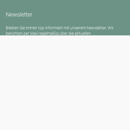
Newsletter
Bleiben Sie immer top informiert mit unserem Newsletter. Wir
berichten per Mail regelmäßig über die aktuellen
Pollenbelastungen und Neuigkeiten auf dem Sektor "Allergie"!
Zum Newsletter
Medienanfragen
Medien / Presse
Wissenschaftliche Partner
Sponsoren
Kontakt
Impressum
Nutzungsbedingungen / Datenschutz
Haftungsausschluss