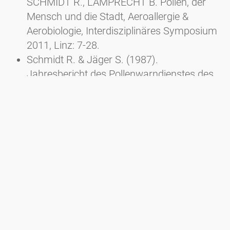
SCHMIDT R., LAMPRECHT B. Pollen, der
Mensch und die Stadt, Aeroallergie &
Aerobiologie, Interdisziplinäres Symposium
2011, Linz: 7-28.
Schmidt R. & Jäger S. (1987).
Jahresbericht des Pollenwarndienstes des
Landes Oberösterreich (LKH
Gmundnerberg) und der Stadt Linz (AKH
Linz). Mitt. der Ärztekammer für
Oberösterreich 83 (3/4): 120-121.
Schinko H. & Schmidt R. (1994).
Assoziation von Pollen und partikulären
Aerosolen in Linz 1991. II. Teil. Abteilung für
Atem- und Lungenkrankheiten Allgemeines
öffentliches Krankenhaus Linz,
Pollenwarndienst am AKH Linz, Mondsee.