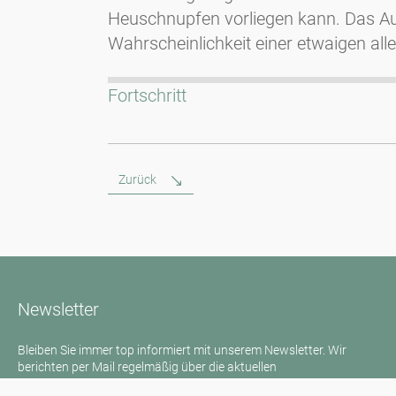
Heuschnupfen vorliegen kann. Das Aus
Wahrscheinlichkeit einer etwaigen al
Fortschritt
Zurück
Newsletter
Bleiben Sie immer top informiert mit unserem Newsletter. Wir
berichten per Mail regelmäßig über die aktuellen
Pollenbelastungen und Neuigkeiten auf dem Sektor "Allergie"!