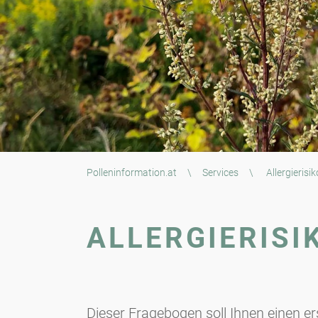
Polleninformation.at
\
Services
\
Allergieris
ALLERGIERISI
Dieser Fragebogen soll Ihnen einen e