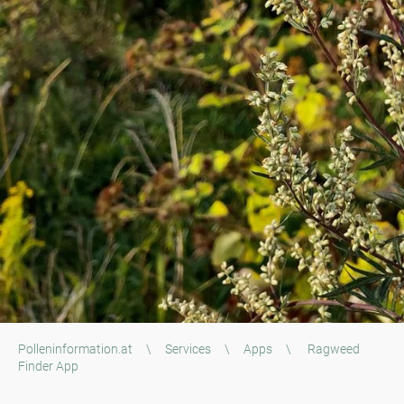
Polleninformation.at
\
Services
\
Apps
\
Ragweed
Finder App