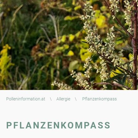
Polleninformation.at
\
Allergie
\
Pflanzenkompass
PFLANZENKOMPASS