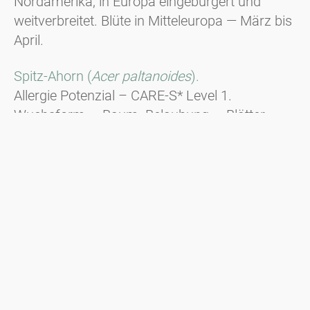
Nordamerika, in Europa eingebürgert und
weitverbreitet. Blüte in Mitteleuropa — März bis
April.
Spitz-Ahorn (
Acer paltanoides
).
Allergie Potenzial – CARE-S* Level 1.
Wuchsform — Baum. Belaubung — Blätter
handförmig gelappt, spitze Blattspitzen.
Standorte — Laubwälder. Kultiviert als Straßen-
und Parkbaum. Blüte in Mitteleuropa — April bis
Mai.
* CARE-S ist ein evidenzbasiertes System zur
Kategorisierung allergener Pflanzen.
Mehr
Information zu CARE-S gibt es hier.