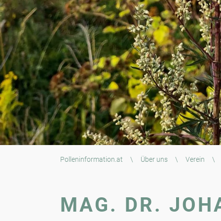
Polleninformation.at
\
Über uns
\
Verein
\
MAG. DR. JOH