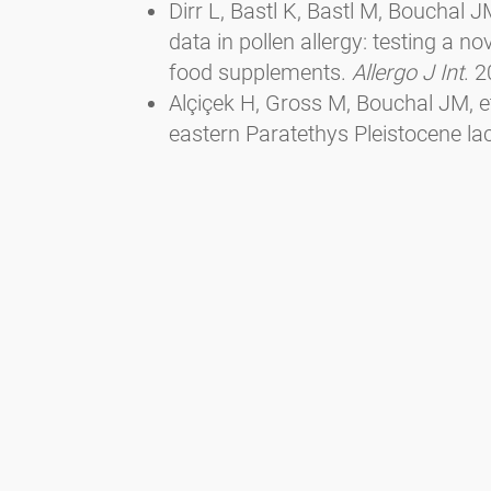
Dirr L, Bastl K, Bastl M, Boucha
data in pollen allergy: testing a n
food supplements.
Allergo J Int
. 
Alçiçek H, Gross M, Bouchal JM, e
eastern Paratethys Pleistocene la
(SW Anatolia, Turkey).
Palaeogeog
doi:10.1016/j.palaeo.2023.11164
Vieira M, Bouchal JM, Geier C, Ulri
records of endemic African Scler
the genus.
Rev Palaeobot Palynol
Denk T, Bouchal JM, Güner HT, et a
across the North Atlantic.
New Phy
doi:10.1111/NPH.18743
Geier C, Bouchal JM, Ulrich S, et a
of Eocene Ludwigia (Onagraceae)
doi:10.1016/j.palwor.2023.07.003