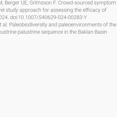
l JM, Berger UE, Grímsson F. Crowd-sourced symptom
ovel study approach for assessing the efficacy of
2024. doi:10.1007/S40629-024-00283-Y
t al. Paleobiodiversity and paleoenvironments of the
custrine-palustrine sequence in the Baklan Basin
r Palaeoclimatol Palaeoecol
. 2023;626.
9
ch S, Zetter R, Grímsson F. Earliest fossil pollen
osperma palms and the palaeoecological aspects of
. 2023;317. doi:10.1016/j.revpalbo.2023.104954
l. Cenozoic migration of a desert plant lineage
tol
. 2023;238(6):2668-2684.
l. Potential pollinators and paleoecological aspects
 from Eckfeld, Germany.
Palaeoworld
. 2023.