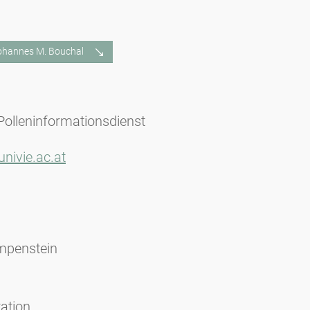
Johannes M. Bouchal
Polleninformationsdienst
nivie.ac.at
mpenstein
ation