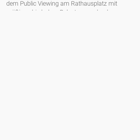
dem Public Viewing am Rathausplatz mit
mäßigen bis hohen Belastungen durch
Gräserpollen zu rechnen. Zusätzlich können
lokal blühende Bäume wie Linden oder
Zürgelbäume Beschwerden verursachen.
Weiterlesen
Wings for Life Run 2026 (08.05.26)