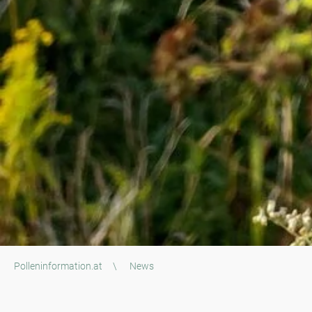
Polleninformation.at
\
News