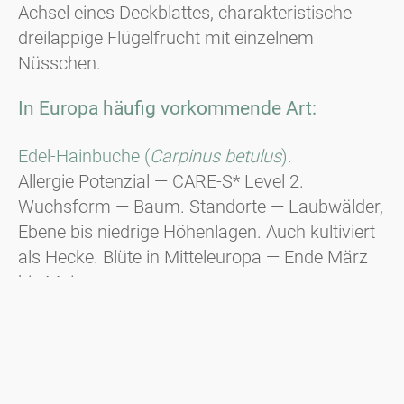
Achsel eines Deckblattes, charakteristische
dreilappige Flügelfrucht mit einzelnem
Nüsschen.
In Europa häufig vorkommende Art:
Edel-Hainbuche (
Carpinus betulus
).
Allergie Potenzial — CARE-S* Level 2.
Wuchsform — Baum. Standorte — Laubwälder,
Ebene bis niedrige Höhenlagen. Auch kultiviert
als Hecke. Blüte in Mitteleuropa — Ende März
bis Mai.
* CARE-S ist ein evidenzbasiertes System zur
Kategorisierung allergener Pflanzen.
Mehr
Information zu CARE-S gibt es hier.