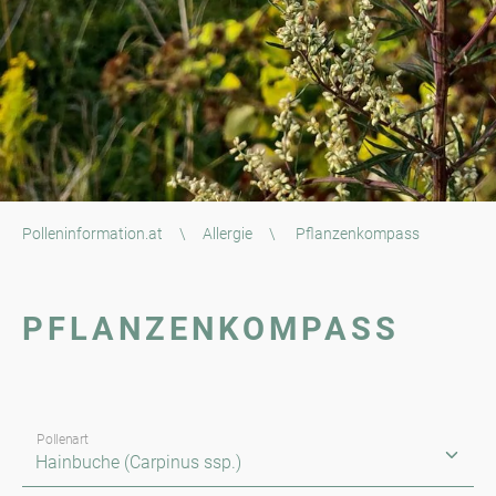
Polleninformation.at
\
Allergie
\
Pflanzenkompass
PFLANZENKOMPASS
Pollenart