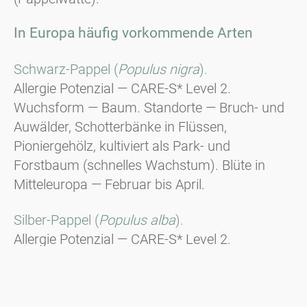
In Europa häufig vorkommende Arten
Schwarz-Pappel (
Populus nigra
).
Allergie Potenzial — CARE-S* Level 2.
Wuchsform — Baum. Standorte — Bruch- und
Auwälder, Schotterbänke in Flüssen,
Pioniergehölz, kultiviert als Park- und
Forstbaum (schnelles Wachstum). Blüte in
Mitteleuropa — Februar bis April.
Silber-Pappel (
Populus alba
).
Allergie Potenzial — CARE-S* Level 2.
Wuchsform — Baum. Belaubung —
Sommergrün, laubwerfend, Blätter mit weiß-
silbriger Behaarung an der Unterseite