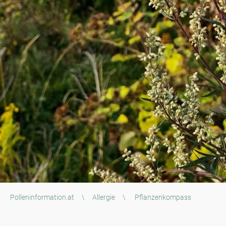
Polleninformation.at
\
Allergie
\
Pflanzenkompass