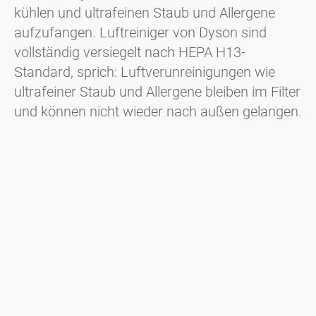
kühlen und ultrafeinen Staub und Allergene
aufzufangen. Luftreiniger von Dyson sind
vollständig versiegelt nach HEPA H13-
Standard, sprich: Luftverunreinigungen wie
ultrafeiner Staub und Allergene bleiben im Filter
und können nicht wieder nach außen gelangen.
Die Dyson Luftreiniger filtern mikroskopisch
kleine Schadstoffpartikel bis zu einer Größe
von 0,1 Mikron aus der Luft. Die High-Tech-
Filter-Technologie sorgt für ein gesundes
Raumklima und entfernt bis zu 99,95 Prozent
der ultrafeinen Partikel aus der Luft, darunter
auch Allergene. In allen Luftreinigern hat Dyson
die leistungsstarke Air MultiplierTM-
Technologie integriert, die selbst über mehrere