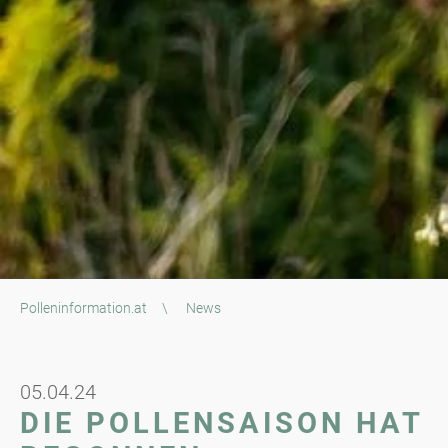
Polleninformation.at
\
News
05.04.24
DIE POLLENSAISON HAT