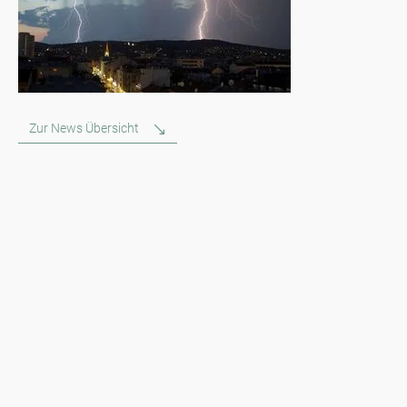
Zur News Übersicht
Newsletter
Bleiben Sie immer top informiert mit unserem Newsletter. Wir
berichten per Mail regelmäßig über die aktuellen
Pollenbelastungen und Neuigkeiten auf dem Sektor "Allergie"!
Zum Newsletter