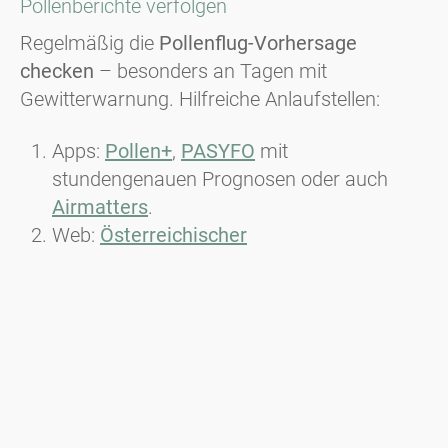
Pollenberichte verfolgen
Regelmäßig die
Pollenflug-Vorhersage
checken
– besonders an Tagen mit
Gewitterwarnung. Hilfreiche Anlaufstellen:
Apps:
Pollen+
,
PASYFO
mit
stundengenauen Prognosen oder auch
Airmatters
.
Web:
Österreichischer
Polleninformationsdienst
Besondere Wachsamkeit bei:
hohem
Gräserpollenflug in Kombination mit
Gewittervorhersage
Tipp:
Aktivieren Sie Gewitterwarnungen in Ihren
Apps, damit Sie rechtzeitig informiert werden
und haben Sie das Asthmawetter im Auge.