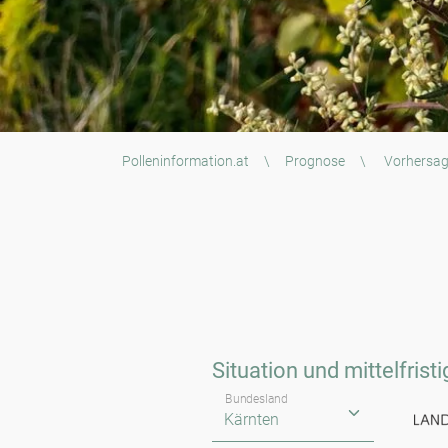
Polleninformation.at
\
Prognose
\
Vorhersa
Situation und mittelfrist
Bundesland