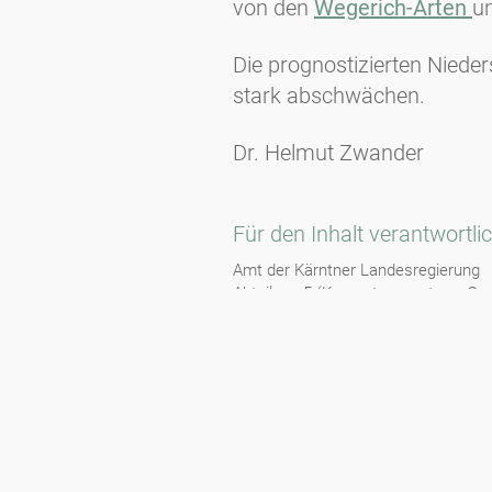
von den
Wegerich-Arten
u
Die prognostizierten Nieder
stark abschwächen.
Dr. Helmut Zwander
Für den Inhalt verantwortli
Amt der Kärntner Landesregierung
Abteilung 5 (Kompetenzzentrum Ges
UA Sanitätswesen
Pollenwarndienst Kärnten
Dr. Helmut Zwander, Dr. Susanne Ai
Mittelfristige Prognose basierend a
Auszugweiser oder vollständiger Nac
Wetterdaten und Prognosen basiere
GeoSphere Austria, Bundesanstalt f