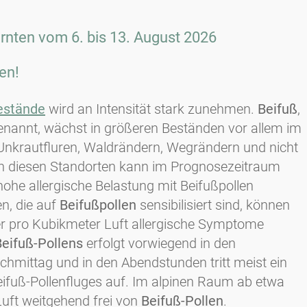
ärnten vom 6. bis 13. August 2026
en!
estände
wird an Intensität stark zunehmen.
Beifuß
,
enannt, wächst in größeren Beständen vor allem im
Unkrautfluren, Waldrändern, Wegrändern und nicht
n diesen Standorten kann im Prognosezeitraum
hohe allergische Belastung mit Beifußpollen
en, die auf
Beifußpollen
sensibilisiert sind, können
ner pro Kubikmeter Luft allergische Symptome
Beifuß-Pollens
erfolgt vorwiegend in den
hmittag und in den Abendstunden tritt meist ein
ifuß-Pollenfluges auf. Im alpinen Raum ab etwa
uft weitgehend frei von
Beifuß-Pollen
.