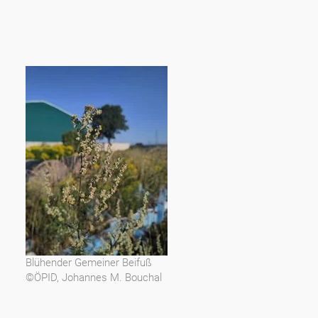
Blühender Gemeiner Beifuß
©ÖPID, Johannes M. Bouchal