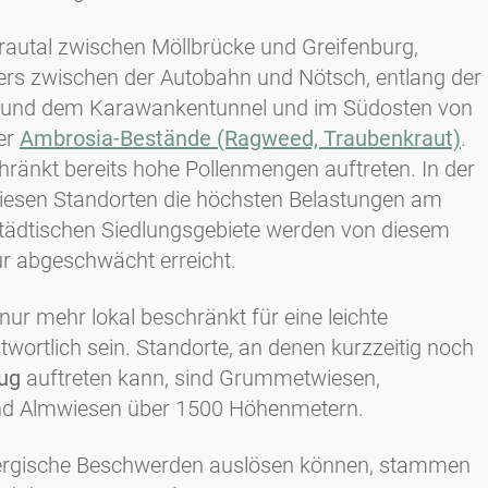
Drautal zwischen Möllbrücke und Greifenburg,
gers zwischen der Autobahn und Nötsch, entlang der
h und dem Karawankentunnel und im Südosten von
der
Ambrosia-Bestände (Ragweed, Traubenkraut)
.
ränkt bereits hohe Pollenmengen auftreten. In der
diesen Standorten die höchsten Belastungen am
städtischen Siedlungsgebiete werden von diesem
ur abgeschwächt erreicht.
ur mehr lokal beschränkt für eine leichte
twortlich sein. Standorte, an denen kurzzeitig noch
lug
auftreten kann, sind Grummetwiesen,
nd Almwiesen über 1500 Höhenmetern.
allergische Beschwerden auslösen können, stammen