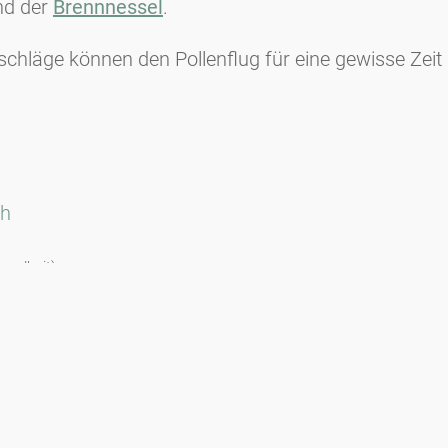
nd der
Brennnessel
.
schläge können den Pollenflug für eine gewisse Zeit
ch
undheit)
gner und Mag. Herta Koll.
uf Modelldaten und Pollenzählungen.
hdruck und Veröffentlichung nur unter Angabe der Quelle gestattet.
nd auf synoptischen Daten:
ür Geologie, Geophysik, Klimatologie und Meteorologie (ehemals ZAM