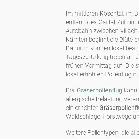
Im mittleren Rosental, im 
entlang des Gailtal-Zubrin
Autobahn zwischen Villac
Kärnten beginnt die Blüte 
Dadurch können lokal besch
Tagesverteilung treten an 
frühen Vormittag auf. Die 
lokal erhöhten Pollenflug n
Der
Gräserpollenflug
kann n
allergische Belastung veran
ein erhöhter
Gräserpollenf
Waldschläge, Forstwege u
Weitere Pollentypen, die 