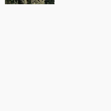
Blühender Gemeiner Beifuß ©ÖPID, Johannes M. Bouchal
Für den Inhalt verantwortlich
AZ Pollenresearch GmbH
im Auftrag der Vorarlberger Krankenhaus-Betriebsgesellschaft.
Dr. rer. nat. Johannes M. Bouchal und Lukas Dirr, MSc.
Wetterdaten und Prognosen basierend auf synoptischen
Daten:
GeoSphere Austria, Bundesanstalt für Geologie, Geophysik,
Klimatologie und Meteorologie (ehemals ZAMG).
zum Team