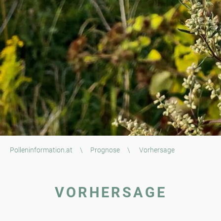
Polleninformation.at
\
Prognose
\
Vorhersage
VORHERSAGE