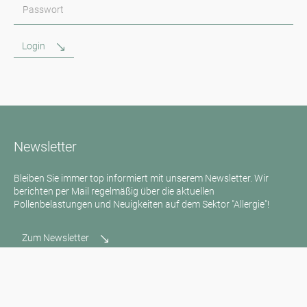
Passwort
Login
Newsletter
Bleiben Sie immer top informiert mit unserem Newsletter. Wir
berichten per Mail regelmäßig über die aktuellen
Pollenbelastungen und Neuigkeiten auf dem Sektor "Allergie"!
Zum Newsletter
Medienanfragen
Medien / Presse