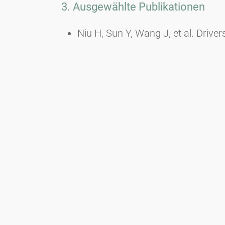
3. Ausgewählte Publikationen
Niu H, Sun Y, Wang J, et al. Drive
Holocene: Climate versus human a
Antoine E, Marquer L, Muigg B, et 
tree rings and pollen.
Sci Total En
Marquer L, Seim A, Kuosmanen N, R
use, and vegetation.
Front Ecol Ev
Wu J, Ren W he, Cui Q yu, et al. 
monsoon and linked to climate cha
doi:10.1016/J.QUASCIREV.2023.
Serge MA, Mazier F, Fyfe R, et al.
Reconstruction of Europe-Wide H