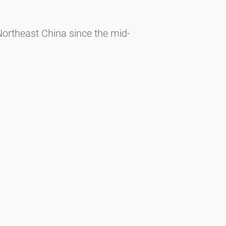
Northeast China since the mid-
as.2024.105938
er in Central Europe: Insights from
.2024.171157
interactions between climate, land
akening of the East Asian winter
3;320:108349.
n the REVEALS Model: A Validated
.3390/LAND12050986/S1