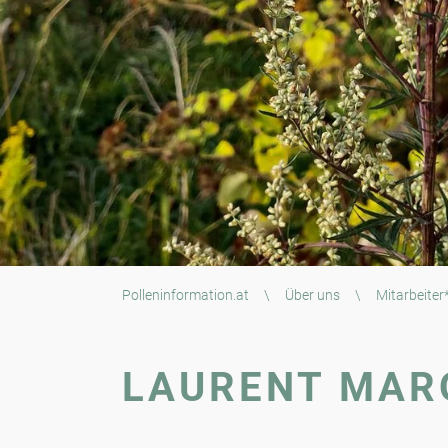
Polleninformation.at
\
Über uns
\
Mitarbeiter
LAURENT MAR