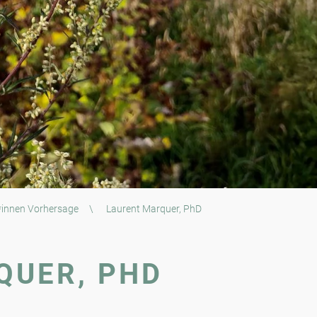
*innen Vorhersage
\
Laurent Marquer, PhD
QUER, PHD