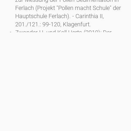
Ferlach (Projekt "Pollen macht Schule" der
Hauptschule Ferlach). - Carinthia II,
201./121.: 99-120, Klagenfurt.
Zwander H. und Koll Herta (2010): Der
Pollenflug im Jahr 2009. - Carinthia II,
200./120.: 57-68, Klagenfurt.
Zwander H. und Koll Herta (2009): Der
Pollenflug im Jahr 2008. - Carinthia II,
199./119.: 169-182, Klagenfurt.
Zwander H., E. Fischer Wellenborn, H. Koll
(2008): Der Pollenflug in Kärnten im Jahr
2007. - Carinthia II, 198./118.: 211-221,
Klagenfurt.