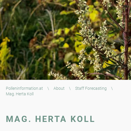
Polleninformation.at
\
About
\
Staff Forecasting
\
Mag. Herta Koll
MAG. HERTA KOLL