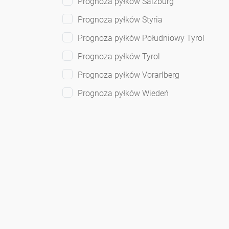
Prognoza pyłków Salzburg
Prognoza pyłków Styria
Prognoza pyłków Południowy Tyrol
Prognoza pyłków Tyrol
Prognoza pyłków Vorarlberg
Prognoza pyłków Wiedeń
Oświadczenie o ochronie prywatn
Tak, zaakceptowałem
oświadczenie o och
będą wykorzystywane wyłącznie na potrze
Wyślij