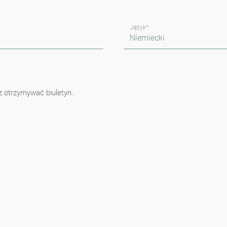
Język*
z otrzymywać biuletyn.