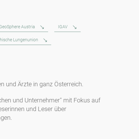
GeoSphere Austria
IGAV
chische Lungenunion
en und Ärzte in ganz Österreich.
nschen und Unternehmer" mit Fokus auf
Leserinnen und Leser über
ngen.