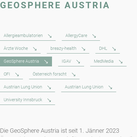
GEOSPHERE AUSTRIA
Allergieambulatorien
AllergyCare
Ärzte Woche
breazy-health
DHL
GeoSphere Austria
IGAV
MedMedia
OFI
Österreich forscht
Austrian Lung Union
Austrian Lung Union
University Innsbruck
Die GeoSphere Austria ist seit 1. Jänner 2023