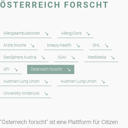
ÖSTERREICH FORSCHT
Allergieambulatorien
AllergyCare
Ärzte Woche
breazy-health
DHL
GeoSphere Austria
IGAV
MedMedia
OFI
Österreich forscht
Austrian Lung Union
Austrian Lung Union
University Innsbruck
"Österreich forscht" ist eine Plattform für Citizen