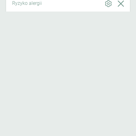
Ryzyko alergii
Wiadomości od IGAV
Aktualności