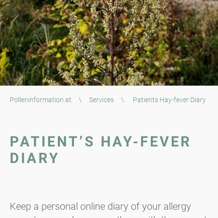
Polleninformation.at
\
Services
\
Patients Hay-fever Diary
PATIENT’S HAY-FEVER
DIARY
Keep a personal online diary of your allergy