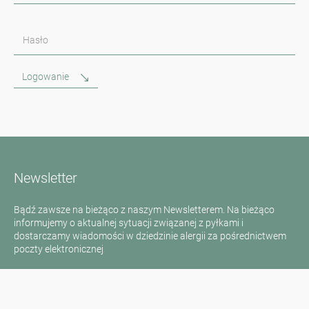
Hasło
Logowanie
Newsletter
Bądź zawsze na bieżąco z naszym Newsletterem. Na bieżąco
informujemy o aktualnej sytuacji związanej z pyłkami i
dostarczamy wiadomości w dziedzinie alergii za pośrednictwem
poczty elektronicznej
Przejdź do newslettera