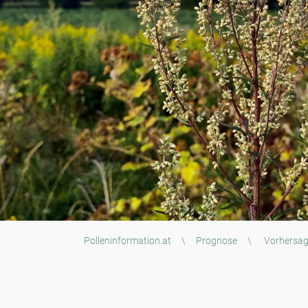
Polleninformation.at
\
Prognose
\
Vorhersa