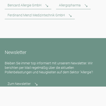
Bencard Allergie GmbH
Allergopharma
Ferdinand Menzl Medizintechnik GmbH
Newsletter
Bleiben Sie immer top informiert mit unserem Newsletter. Wir
berichten per Mail regelmäßig über die aktuellen
Pollenbelastungen und Neuigkeiten auf dem Sektor "Allergie"!
Zum Newsletter
Medienanfragen