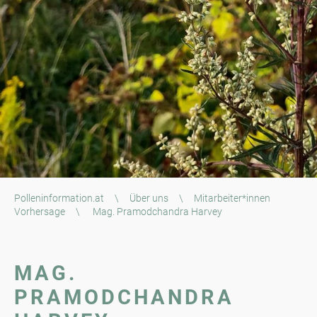
Polleninformation.at
\
Über uns
\
Mitarbeiter*innen
Vorhersage
\
Mag. Pramodchandra Harvey
MAG.
PRAMODCHANDRA