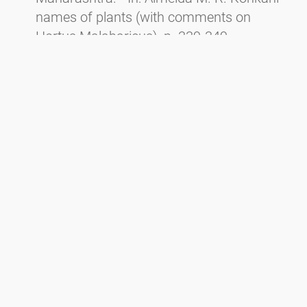
names of plants (with comments on
Hortus Malabaricus), p. 339-349. -
Mumbai.
Dutta S. R., Harvey P. & DAS A. P. 2007. Carl
von Linnè - The Father of Taxonomy.
Pleione 1: 1-4.
Prenner G., Deutsch G. & Harvey P. 2002.
Floral development and morphology in
Cuscuta reflexa Roxb. (Convolvulaceae).
Stapfia 80: 311-322.
Newsletter