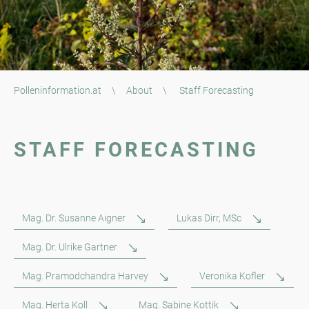
Polleninformation.at
\
About
\
Staff Forecasting
STAFF FORECASTING
Mag. Dr. Susanne Aigner
Lukas Dirr, MSc
Mag. Dr. Ulrike Gartner
Mag. Pramodchandra Harvey
Veronika Kofler
Mag. Herta Koll
Mag. Sabine Kottik