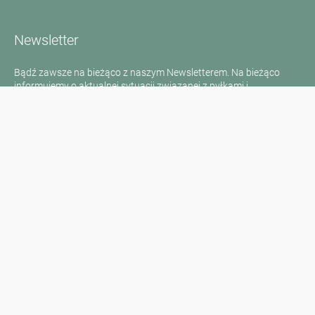
Newsletter
Bądź zawsze na bieżąco z naszym Newsletterem. Na bieżąco
informujemy o aktualnej sytuacji związanej z pyłkami i
dostarczamy wiadomości w dziedzinie alergii za pośrednictwem
poczty elektronicznej
Przejdź do newslettera
Media inquiries
Scientific Partner
Sponsors
Contact
Nadruk
Warunki użytkowania / Ochrona danych
Disclaimer