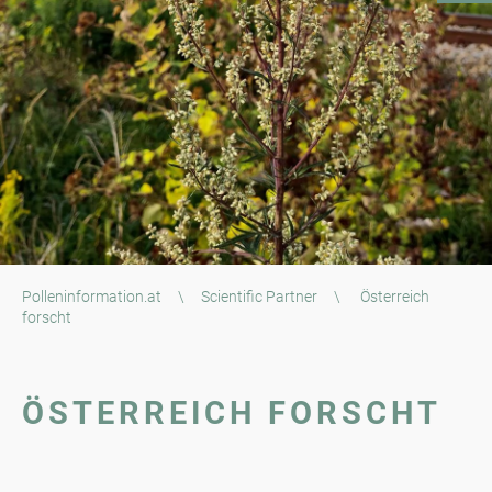
Polleninformation.at
\
Scientific Partner
\
Österreich
forscht
ÖSTERREICH FORSCHT