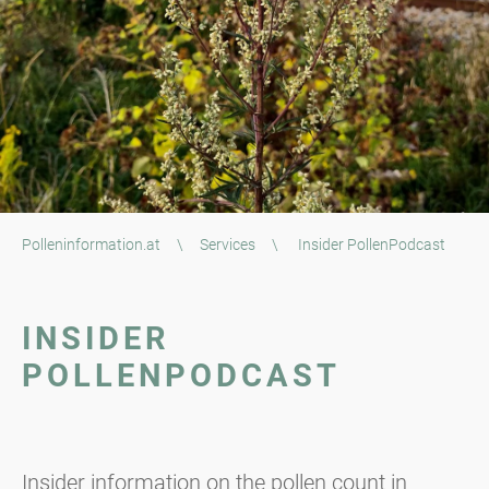
Polleninformation.at
\
Services
\
Insider PollenPodcast
INSIDER
POLLENPODCAST
Insider information on the pollen count in