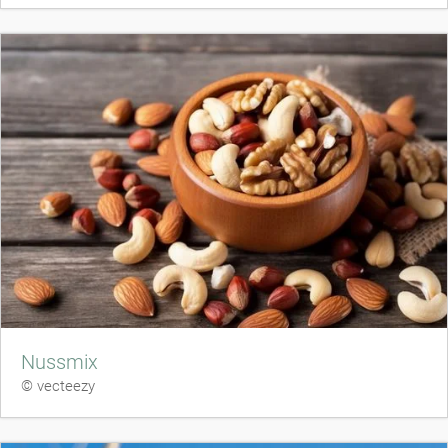
Nussmix
© vecteezy