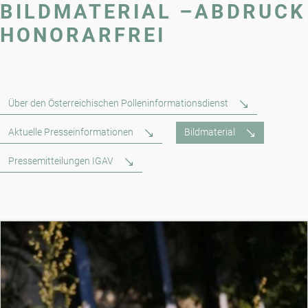
BILDMATERIAL –ABDRUCK
HONORARFREI
Über den Österreichischen Polleninformationsdienst
Aktuelle Presseinformationen
Bildmaterial
Pressemitteilungen IGAV