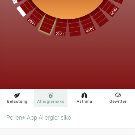
Pollen+ App Allergierisiko