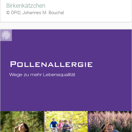
Birkenkätzchen
© ÖPID, Johannes M. Bouchal