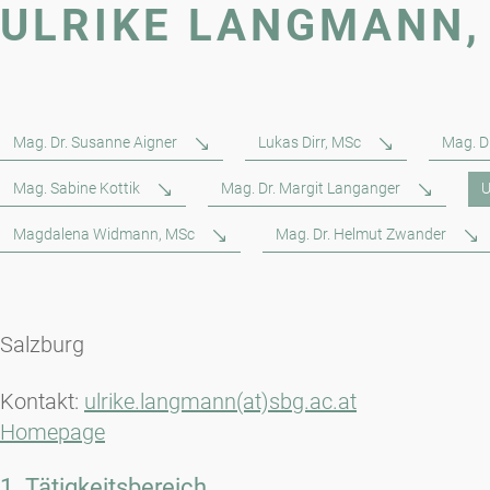
ULRIKE LANGMANN,
Mag. Dr. Susanne Aigner
Lukas Dirr, MSc
Mag. Dr
Mag. Sabine Kottik
Mag. Dr. Margit Langanger
U
Magdalena Widmann, MSc
Mag. Dr. Helmut Zwander
Salzburg
Kontakt:
ulrike.langmann(at)sbg.ac.at
Homepage
1. Tätigkeitsbereich