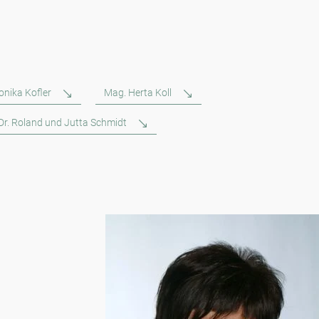
onika Kofler
Mag. Herta Koll
 Dr. Roland und Jutta Schmidt