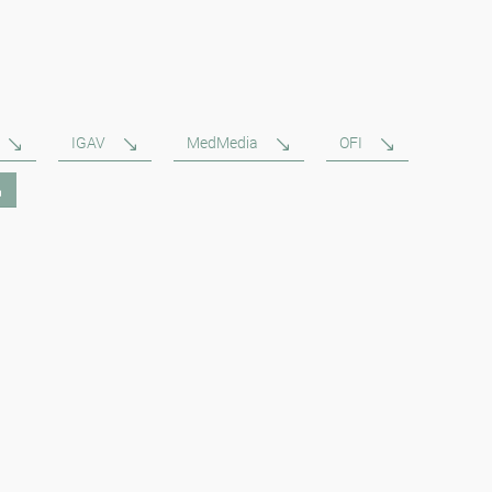
IGAV
MedMedia
OFI