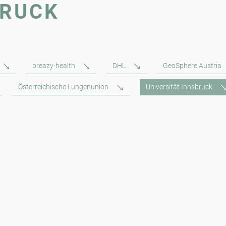
BRUCK
breazy-health
DHL
GeoSphere Austria
Österreichische Lungenunion
Universität Innsbruck